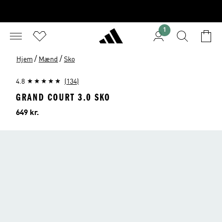
1
/
/
Hjem
Mænd
Sko
4.8
(134)
GRAND COURT 3.0 SKO
Pris
649 kr.