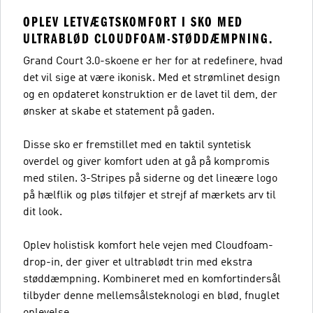
OPLEV LETVÆGTSKOMFORT I SKO MED
ULTRABLØD CLOUDFOAM-STØDDÆMPNING.
Grand Court 3.0-skoene er her for at redefinere, hvad
det vil sige at være ikonisk. Med et strømlinet design
og en opdateret konstruktion er de lavet til dem, der
ønsker at skabe et statement på gaden.
Disse sko er fremstillet med en taktil syntetisk
overdel og giver komfort uden at gå på kompromis
med stilen. 3-Stripes på siderne og det lineære logo
på hælflik og pløs tilføjer et strejf af mærkets arv til
dit look.
Oplev holistisk komfort hele vejen med Cloudfoam-
drop-in, der giver et ultrablødt trin med ekstra
støddæmpning. Kombineret med en komfortindersål
tilbyder denne mellemsålsteknologi en blød, fnuglet
oplevelse.