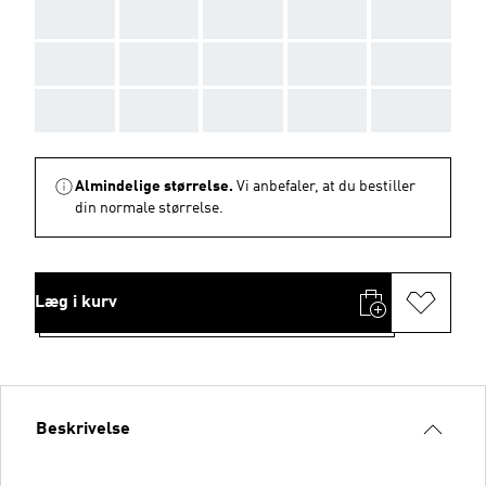
AAA
AAA
AAA
AAA
AAA
AAA
AAA
AAA
AAA
AAA
AAA
AAA
AAA
AAA
AAA
Almindelige størrelse.
Vi anbefaler, at du bestiller
din normale størrelse.
Læg i kurv
Beskrivelse