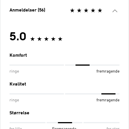
Anmeldelser (56)
5.0
Komfort
ringe
fremragende
Kvalitet
ringe
fremragende
Størrelse
for lille
Fremragende
for stor