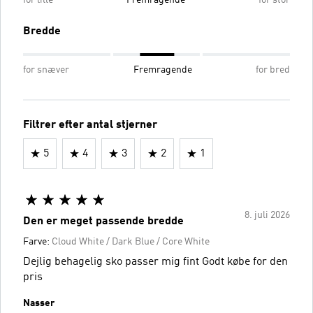
Bredde
for snæver
Fremragende
for bred
Filtrer efter antal stjerner
5
4
3
2
1
8. juli 2026
Den er meget passende bredde
Farve:
Cloud White / Dark Blue / Core White
Dejlig behagelig sko passer mig fint Godt købe for den
pris
Nasser