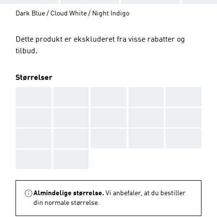
Dark Blue / Cloud White / Night Indigo
Dette produkt er ekskluderet fra visse rabatter og
tilbud.
Størrelser
AAA
AAA
AAA
AAA
AAA
AAA
AAA
AAA
AAA
AAA
AAA
AAA
AAA
AAA
AAA
AAA
AAA
Almindelige størrelse.
Vi anbefaler, at du bestiller
din normale størrelse.