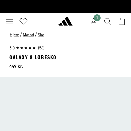
1
/
/
Hjem
Mænd
Sko
5.0
(56)
GALAXY 8 LØBESKO
Pris
449 kr.