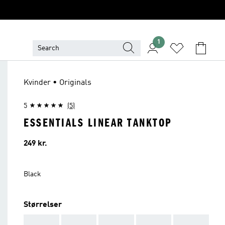
1
Kvinder • Originals
5
(5)
ESSENTIALS LINEAR TANKTOP
Pris
249 kr.
Black
Størrelser
AAA
AAA
AAA
AAA
AAA