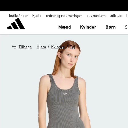
butiksfinder
Hjælp
ordrer og returneringer
bliv medlem
adiclub
l
Mænd
Kvinder
Børn
S
/
/
Tilbage
Hjem
Kvinder
Tøj