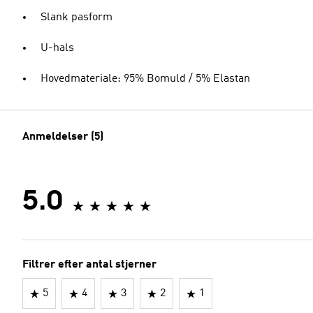
Slank pasform
U-hals
Hovedmateriale: 95% Bomuld / 5% Elastan
Anmeldelser (5)
5.0
Filtrer efter antal stjerner
5
4
3
2
1