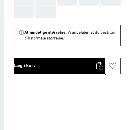
AAA
AAA
Almindelige størrelse.
Vi anbefaler, at du bestiller
din normale størrelse.
Læg i kurv