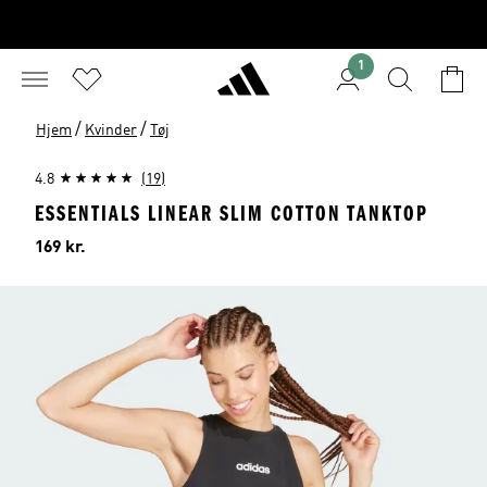
1
/
/
Hjem
Kvinder
Tøj
4.8
(19)
ESSENTIALS LINEAR SLIM COTTON TANKTOP
Pris
169 kr.