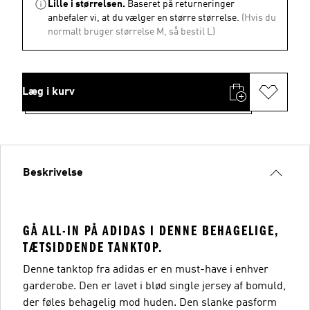
Lille i størrelsen.
Baseret på returneringer
anbefaler vi, at du vælger en større størrelse.
(Hvis du
normalt bruger størrelse M, så bestil L)
Læg i kurv
Beskrivelse
GÅ ALL-IN PÅ ADIDAS I DENNE BEHAGELIGE,
TÆTSIDDENDE TANKTOP.
Denne tanktop fra adidas er en must-have i enhver
garderobe. Den er lavet i blød single jersey af bomuld,
der føles behagelig mod huden. Den slanke pasform