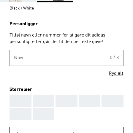
Black / White
Personliggør
Tilføj navn eller nummer for at gøre dit adidas
personligt eller gør det til den perfekte gave!
Navn
0 / 8
Ryd alt
Størrelser
AAA
AAA
AAA
AAA
AAA
AAA
AAA