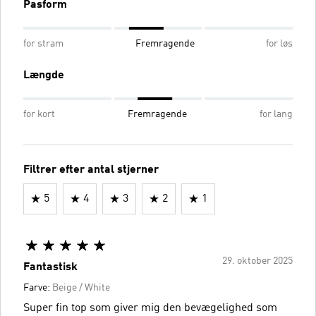
Pasform
for stram
Fremragende
for løs
Længde
for kort
Fremragende
for lang
Filtrer efter antal stjerner
5
4
3
2
1
29. oktober 2025
Fantastisk
Farve:
Beige / White
Super fin top som giver mig den bevægelighed som