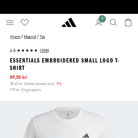
1
/
/
Hjem
Mænd
Tøj
4.8
(398)
ESSENTIALS EMBROIDERED SMALL LOGO T-
SHIRT
Udsalgspris
89,50 kr.
98,45 kr. Sidste laveste pris
-9%
Rabat
179 kr. Originalpris