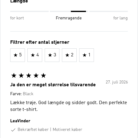
Længde
for kort
Fremragende
for lang
Filtrer efter antal stjerner
5
4
3
2
1
27. juli 2026
Ja den er meget størrelse tilsvarende
Farve:
Black
Lække trøje. God længde og sidder godt. Den perfekte
sorte t-shirt.
LeaVinder
Bekræftet køber
Motiveret køber