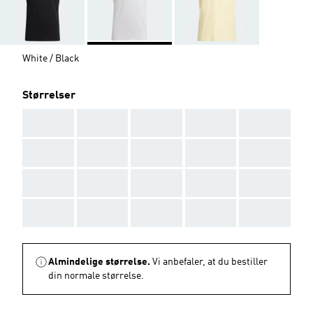
White / Black
Størrelser
AAA
AAA
AAA
AAA
AAA
AAA
AAA
AAA
AAA
AAA
AAA
AAA
AAA
AAA
AAA
AAA
AAA
AAA
AAA
AAA
Almindelige størrelse.
Vi anbefaler, at du bestiller
din normale størrelse.