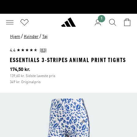
1
/
/
Hjem
Kvinder
Tøj
4.4
(83)
ESSENTIALS 3-STRIPES ANIMAL PRINT TIGHTS
Nuværende pris
174,50 kr.
139,60 kr. Sidste laveste pris
349 kr. Originalpris