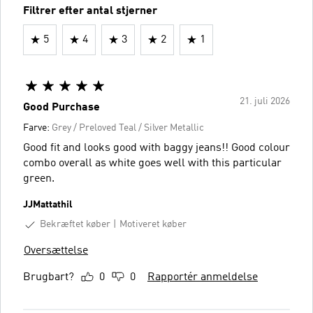
Filtrer efter antal stjerner
5
4
3
2
1
21. juli 2026
Good Purchase
Farve:
Grey / Preloved Teal / Silver Metallic
Good fit and looks good with baggy jeans!! Good colour
combo overall as white goes well with this particular
green.
JJMattathil
Bekræftet køber
Motiveret køber
Oversættelse
Brugbart?
0
0
Rapportér anmeldelse