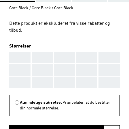
Core Black / Core Black / Core Black
Dette produkt er ekskluderet fra visse rabatter og
tilbud.
Størrelser
AAA
AAA
AAA
AAA
AAA
AAA
AAA
AAA
AAA
AAA
AAA
AAA
AAA
AAA
AAA
Almindelige størrelse.
Vi anbefaler, at du bestiller
din normale størrelse.