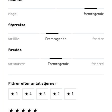
Kvalitet
ringe
fremragende
Størrelse
for lille
Fremragende
for stor
Bredde
for snæver
Fremragende
for bred
Filtrer efter antal stjerner
5
4
3
2
1