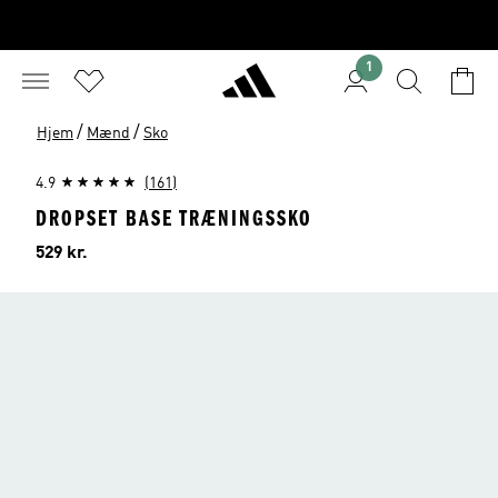
1
/
/
Hjem
Mænd
Sko
4.9
(161)
DROPSET BASE TRÆNINGSSKO
Pris
529 kr.