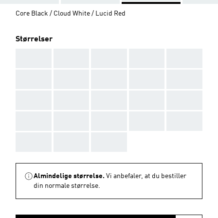
Core Black / Cloud White / Lucid Red
Størrelser
AAA
AAA
AAA
AAA
AAA
AAA
AAA
AAA
AAA
AAA
AAA
AAA
AAA
AAA
AAA
AAA
AAA
AAA
AAA
AAA
AAA
AAA
AAA
Almindelige størrelse.
Vi anbefaler, at du bestiller
din normale størrelse.