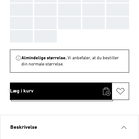
AAA
AAA
AAA
AAA
AAA
AAA
AAA
AAA
AAA
AAA
AAA
AAA
Almindelige størrelse.
Vi anbefaler, at du bestiller
din normale størrelse.
Læg i kurv
Beskrivelse