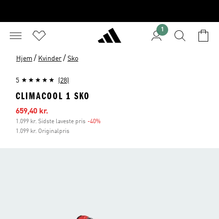
1
/
/
Hjem
Kvinder
Sko
5
(28)
CLIMACOOL 1 SKO
Udsalgspris
659,40 kr.
1.099 kr. Sidste laveste pris
-40%
Rabat
1.099 kr. Originalpris