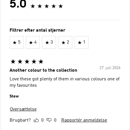
5.0
Filtrer efter antal stjerner
5
4
3
2
1
27. juli 2026
Another colour to the collection
Love these got plenty of them in various colours one of
my favourites
Stew
Oversættelse
Brugbart?
0
0
Rapportér anmeldelse