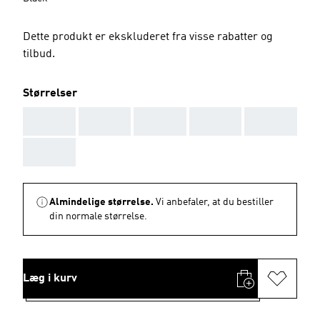
Dette produkt er ekskluderet fra visse rabatter og
tilbud.
Størrelser
AAA
AAA
AAA
AAA
AAA
AAA
Almindelige størrelse.
Vi anbefaler, at du bestiller
din normale størrelse.
Læg i kurv