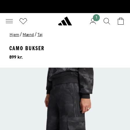
1
/
/
Hjem
Mænd
Tøj
CAMO BUKSER
Pris
899 kr.