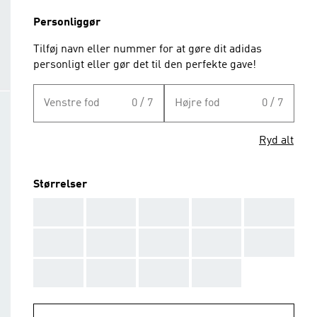
Personliggør
Tilføj navn eller nummer for at gøre dit adidas
personligt eller gør det til den perfekte gave!
Venstre fod
0 / 7
Højre fod
0 / 7
Ryd alt
Størrelser
AAA
AAA
AAA
AAA
AAA
AAA
AAA
AAA
AAA
AAA
AAA
AAA
AAA
AAA