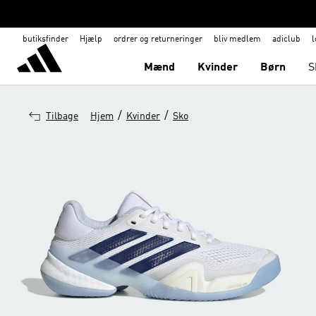
butiksfinder
Hjælp
ordrer og returneringer
bliv medlem
adiclub
l
Mænd
Kvinder
Børn
S
/
/
Tilbage
Hjem
Kvinder
Sko