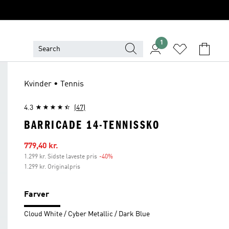
1
Kvinder • Tennis
4.3
(47)
BARRICADE 14-TENNISSKO
Udsalgspris
779,40 kr.
1.299 kr. Sidste laveste pris
-40%
Rabat
1.299 kr. Originalpris
Farver
Cloud White / Cyber Metallic / Dark Blue