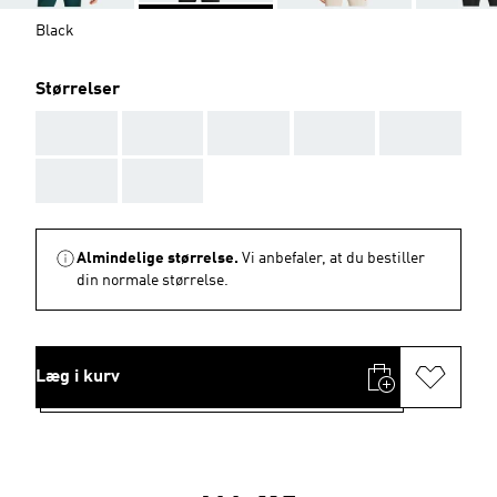
Black
Størrelser
AAA
AAA
AAA
AAA
AAA
AAA
AAA
Almindelige størrelse.
Vi anbefaler, at du bestiller
din normale størrelse.
Læg i kurv