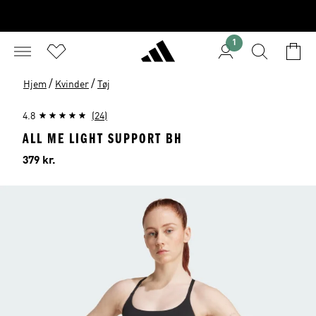
1
/
/
Hjem
Kvinder
Tøj
4.8
(24)
ALL ME LIGHT SUPPORT BH
Pris
379 kr.