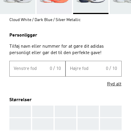
Cloud White / Dark Blue / Silver Metallic
Personliggør
Tilføj navn eller nummer for at gøre dit adidas
personligt eller gør det til den perfekte gave!
Venstre fod
0 / 10
Højre fod
0 / 10
Ryd alt
Størrelser
AAA
AAA
AAA
AAA
AAA
AAA
AAA
AAA
AAA
AAA