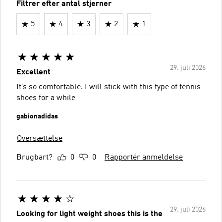
Filtrer efter antal stjerner
5
4
3
2
1
29. juli 2026
Excellent
It’s so comfortable. I will stick with this type of tennis
shoes for a while
gabionadidas
Oversættelse
Brugbart?
0
0
Rapportér anmeldelse
29. juli 2026
Looking for light weight shoes this is the