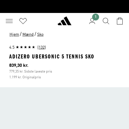
1
/
/
Hjem
Mænd
Sko
4.5
(132)
ADIZERO UBERSONIC 5 TENNIS SKO
Nuværende pris
839,30 kr.
779,35 kr. Sidste laveste pris
1.199 kr. Originalpris