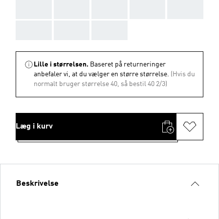
AAA
AAA
AAA
AAA
AAA
AAA
AAA
AAA
Lille i størrelsen.
Baseret på returneringer
anbefaler vi, at du vælger en større størrelse.
(Hvis du
normalt bruger størrelse 40, så bestil 40 2/3)
Læg i kurv
Beskrivelse