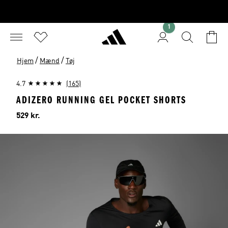
1
/
/
Hjem
Mænd
Tøj
4.7
(165)
ADIZERO RUNNING GEL POCKET SHORTS
Pris
529 kr.