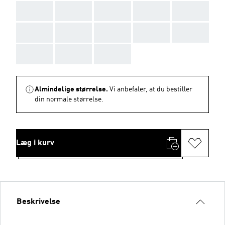
AAA
AAA
AAA
AAA
AAA
AAA
AAA
AAA
AAA
AAA
AAA
AAA
AAA
Almindelige størrelse.
Vi anbefaler, at du bestiller
din normale størrelse.
Læg i kurv
Beskrivelse