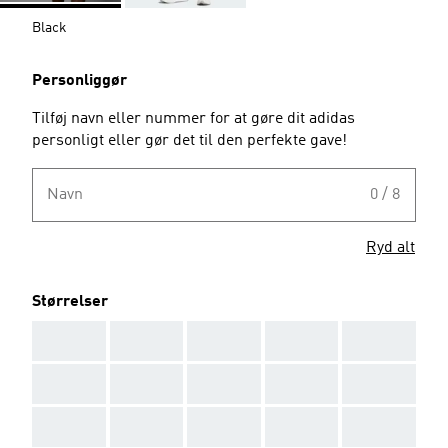
Black
Personliggør
Tilføj navn eller nummer for at gøre dit adidas
personligt eller gør det til den perfekte gave!
Navn
0 / 8
Ryd alt
Størrelser
AAA
AAA
AAA
AAA
AAA
AAA
AAA
AAA
AAA
AAA
AAA
AAA
AAA
AAA
AAA