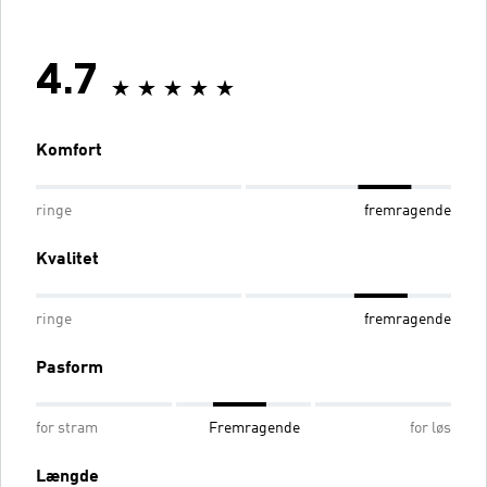
4.7
Komfort
ringe
fremragende
Kvalitet
ringe
fremragende
Pasform
for stram
Fremragende
for løs
Længde