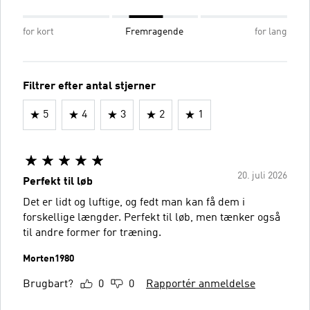
for kort
Fremragende
for lang
Filtrer efter antal stjerner
5
4
3
2
1
20. juli 2026
Perfekt til løb
Det er lidt og luftige, og fedt man kan få dem i
forskellige længder. Perfekt til løb, men tænker også
til andre former for træning.
Morten1980
Brugbart?
0
0
Rapportér anmeldelse