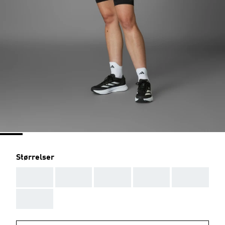
Størrelser
AAA
AAA
AAA
AAA
AAA
AAA