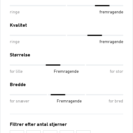
ringe
fremragende
Kvalitet
ringe
fremragende
Størrelse
for lille
Fremragende
for stor
Bredde
for snæver
Fremragende
for bred
Filtrer efter antal stjerner