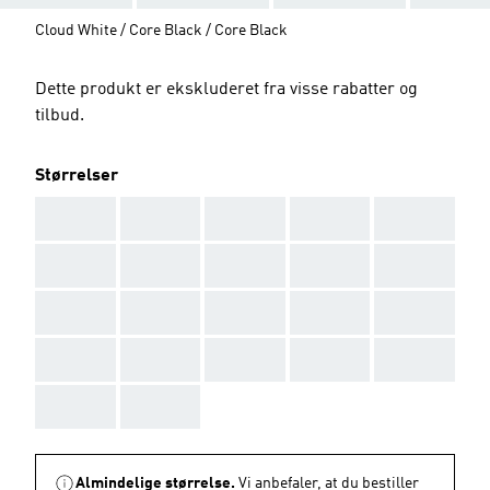
Cloud White / Core Black / Core Black
Dette produkt er ekskluderet fra visse rabatter og
tilbud.
Størrelser
AAA
AAA
AAA
AAA
AAA
AAA
AAA
AAA
AAA
AAA
AAA
AAA
AAA
AAA
AAA
AAA
AAA
AAA
AAA
AAA
AAA
AAA
Almindelige størrelse.
Vi anbefaler, at du bestiller