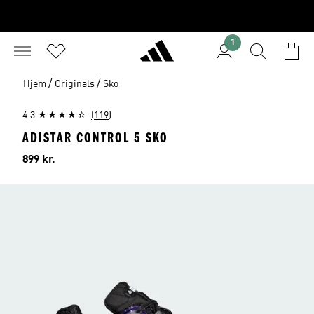
1
/
/
Hjem
Originals
Sko
4.3
(119)
ADISTAR CONTROL 5 SKO
Pris
899 kr.