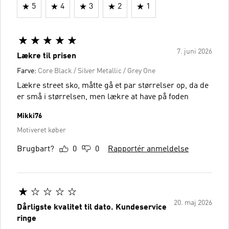
5
4
3
2
1
7. juni 2026
Lækre til prisen
Farve:
Core Black / Silver Metallic / Grey One
Lækre street sko, måtte gå et par størrelser op, da de
er små i størrelsen, men lækre at have på foden
Mikki76
Motiveret køber
Brugbart?
0
0
Rapportér anmeldelse
20. maj 2026
Dårligste kvalitet til dato. Kundeservice
ringe