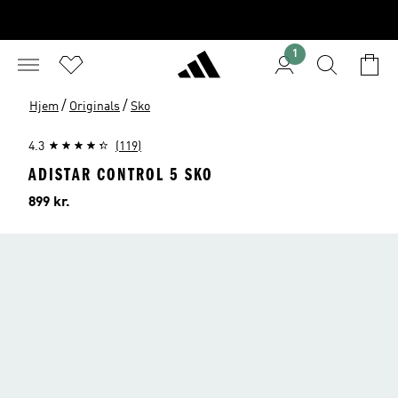
1
/
/
Hjem
Originals
Sko
4.3
(119)
ADISTAR CONTROL 5 SKO
Pris
899 kr.