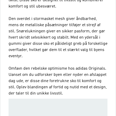
twist. Disse sko er designet til livsstil og kombinerer
komfort og stil ubesværet.
Den overdel i stormasket mesh giver åndbarhed,
mens de metalliske påsætninger tilføjer et strejf af
stil. Snørelukningen giver en sikker pasform, der gør
hvert skridt selvsikkert og stabilt. Med en ydersål i
gummi giver disse sko et pålideligt greb på forskellige
overflader, hvilket gør dem til et stærkt valg til byens
eventyr.
Omfavn den rebelske optimisme hos adidas Originals.
Uanset om du udforsker byen eller nyder en afslappet
dag ude, er disse dine foretrukne sko til komfort og
stil. Oplev blandingen af fortid og nutid med et design,
der taler til din unikke livsstil.