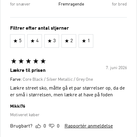
for snæver
Fremragende
for bred
Filtrer efter antal stjerner
5
4
3
2
1
7. juni 2026
Lækre til prisen
Farve:
Core Black / Silver Metallic / Grey One
Lækre street sko, måtte gå et par størrelser op, da de
er små i størrelsen, men lækre at have på foden
Mikki76
Motiveret køber
Brugbart?
0
0
Rapportér anmeldelse