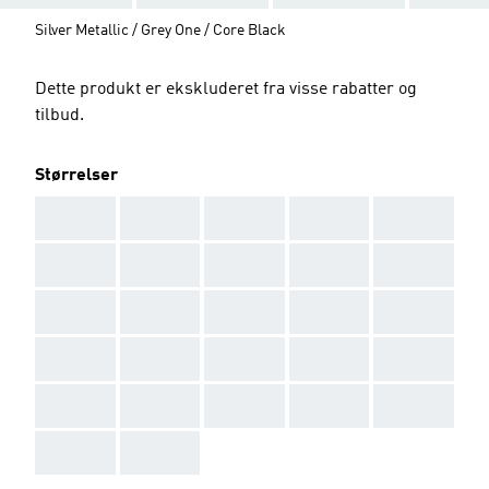
Silver Metallic / Grey One / Core Black
Dette produkt er ekskluderet fra visse rabatter og
tilbud.
Størrelser
AAA
AAA
AAA
AAA
AAA
AAA
AAA
AAA
AAA
AAA
AAA
AAA
AAA
AAA
AAA
AAA
AAA
AAA
AAA
AAA
AAA
AAA
AAA
AAA
AAA
AAA
AAA