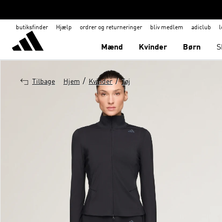
butiksfinder
Hjælp
ordrer og returneringer
bliv medlem
adiclub
l
Mænd
Kvinder
Børn
S
/
/
Tilbage
Hjem
Kvinder
Tøj