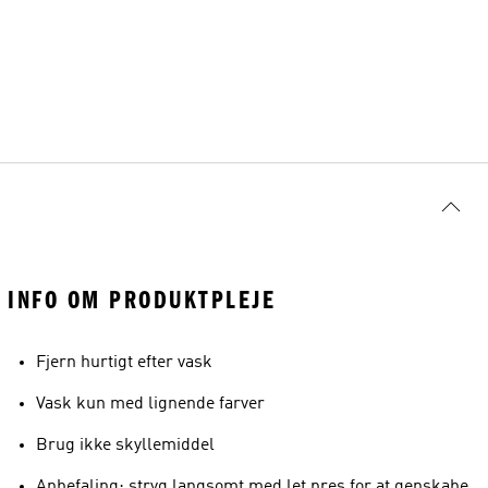
INFO OM PRODUKTPLEJE
Fjern hurtigt efter vask
Vask kun med lignende farver
Brug ikke skyllemiddel
Anbefaling: stryg langsomt med let pres for at genskabe