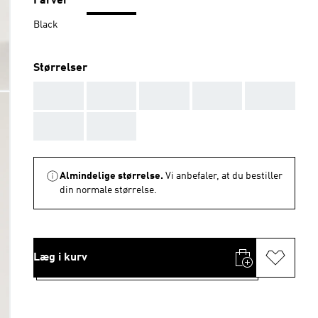
Farver
Black
Størrelser
AAA
AAA
AAA
AAA
AAA
AAA
AAA
Almindelige størrelse.
Vi anbefaler, at du bestiller
din normale størrelse.
Læg i kurv