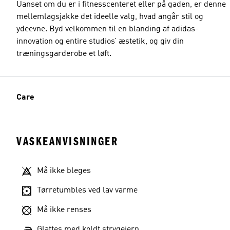
Uanset om du er i fitnesscenteret eller på gaden, er denne
mellemlagsjakke det ideelle valg, hvad angår stil og
ydeevne. Byd velkommen til en blanding af adidas-
innovation og entire studios’ æstetik, og giv din
træningsgarderobe et løft.
Care
VASKEANVISNINGER
Må ikke bleges
Tørretumbles ved lav varme
Må ikke renses
Glattes med koldt strygejern