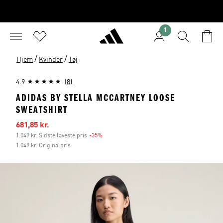
1
/
/
Hjem
Kvinder
Tøj
4.9
(8)
ADIDAS BY STELLA MCCARTNEY LOOSE
SWEATSHIRT
Udsalgspris
681,85 kr.
1.049 kr. Sidste laveste pris
-35%
Rabat
1.049 kr. Originalpris