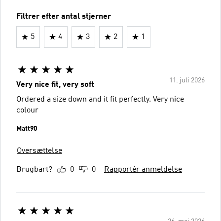
Filtrer efter antal stjerner
5
4
3
2
1
11. juli 2026
Very nice fit, very soft
Ordered a size down and it fit perfectly. Very nice
colour
Matt90
Oversættelse
Brugbart?
0
0
Rapportér anmeldelse