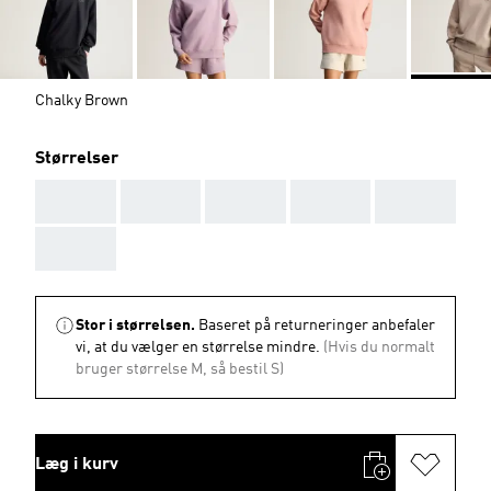
Chalky Brown
Størrelser
AAA
AAA
AAA
AAA
AAA
AAA
Stor i størrelsen.
Baseret på returneringer anbefaler
vi, at du vælger en størrelse mindre.
(Hvis du normalt
bruger størrelse M, så bestil S)
Læg i kurv