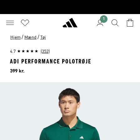
1
/
/
Hjem
Mænd
Tøj
4.7
(352)
ADI PERFORMANCE POLOTRØJE
Pris
399 kr.