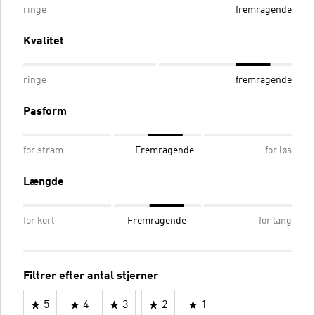
ringe
fremragende
Kvalitet
ringe
fremragende
Pasform
for stram
Fremragende
for løs
Længde
for kort
Fremragende
for lang
Filtrer efter antal stjerner
5
4
3
2
1