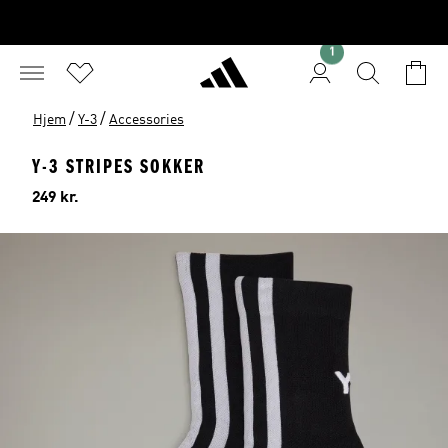
1
/
/
Hjem
Y-3
Accessories
Y-3 STRIPES SOKKER
Pris
249 kr.