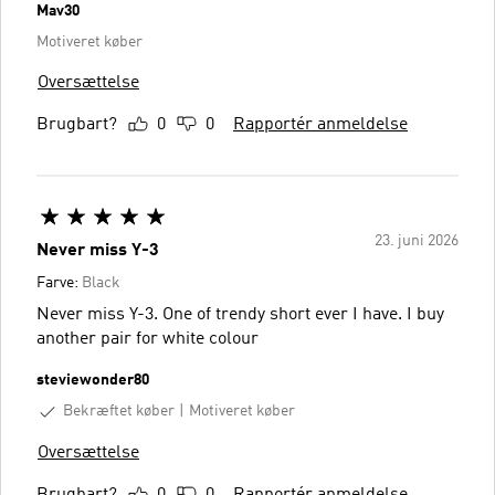
Mav30
Motiveret køber
Oversættelse
Brugbart?
0
0
Rapportér anmeldelse
23. juni 2026
Never miss Y-3
Farve:
Black
Never miss Y-3. One of trendy short ever I have. I buy
another pair for white colour
steviewonder80
Bekræftet køber
Motiveret køber
Oversættelse
Brugbart?
0
0
Rapportér anmeldelse