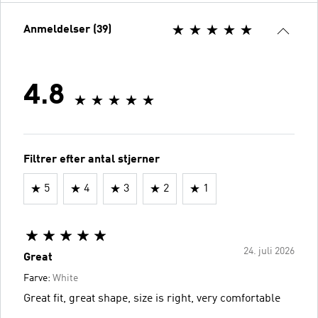
Anmeldelser (39)
4.8
Filtrer efter antal stjerner
5
4
3
2
1
24. juli 2026
Great
Farve:
White
Great fit, great shape, size is right, very comfortable