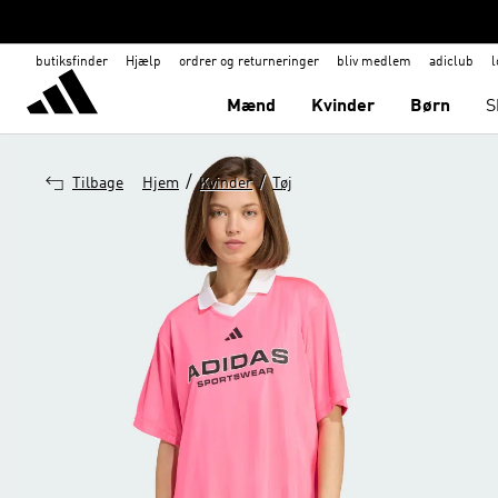
butiksfinder
Hjælp
ordrer og returneringer
bliv medlem
adiclub
l
Mænd
Kvinder
Børn
S
/
/
Tilbage
Hjem
Kvinder
Tøj