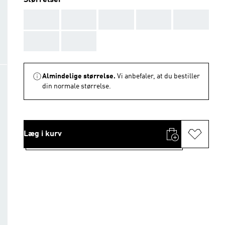
Størrelser
AAA
AAA
AAA
AAA
AAA
AAA
AAA
Almindelige størrelse.
Vi anbefaler, at du bestiller
din normale størrelse.
Læg i kurv