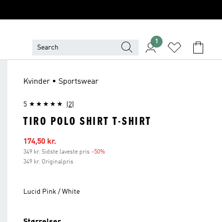
1
Kvinder • Sportswear
5
(2)
TIRO POLO SHIRT T-SHIRT
Udsalgspris
174,50 kr.
349 kr. Sidste laveste pris
-50%
Rabat
349 kr. Originalpris
Lucid Pink / White