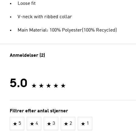
Loose fit
V-neck with ribbed collar
Main Material: 100% Polyester(100% Recycled)
Anmeldelser (2)
5.0
Filtrer efter antal stjerner
5
4
3
2
1