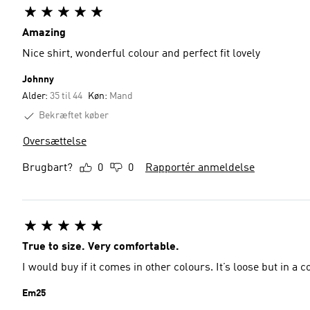
Amazing
Nice shirt, wonderful colour and perfect fit lovely
Johnny
Alder:
35 til 44
Køn:
Mand
Bekræftet køber
Oversættelse
Brugbart?
0
0
Rapportér anmeldelse
True to size. Very comfortable.
I would buy if it comes in other colours. It’s loose but in a c
Em25