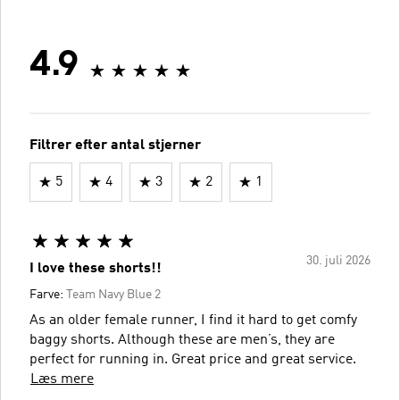
4.9
Filtrer efter antal stjerner
5
4
3
2
1
30. juli 2026
I love these shorts!!
Farve:
Team Navy Blue 2
As an older female runner, I find it hard to get comfy
baggy shorts. Although these are men’s, they are
perfect for running in. Great price and great service.
Læs mere