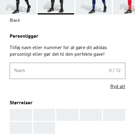
Black
Personliggør
Tilføj navn eller nummer for at gøre dit adidas
personligt eller gør det til den perfekte gave!
Navn
0 / 12
Ryd alt
Størrelser
AAA
AAA
AAA
AAA
AAA
AAA
AAA