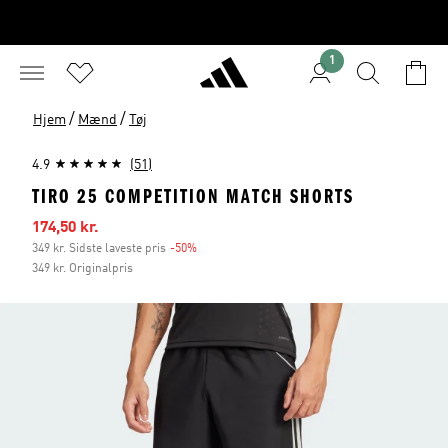
1
/
/
Hjem
Mænd
Tøj
4.9
(51)
TIRO 25 COMPETITION MATCH SHORTS
Udsalgspris
174,50 kr.
349 kr. Sidste laveste pris
-50%
Rabat
349 kr. Originalpris