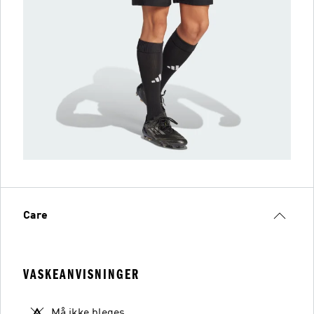
Care
VASKEANVISNINGER
Må ikke bleges