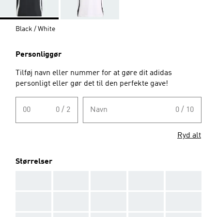
Black / White
Personliggør
Tilføj navn eller nummer for at gøre dit adidas
personligt eller gør det til den perfekte gave!
00
0 / 2
Navn
0 / 10
Ryd alt
Størrelser
AAA
AAA
AAA
AAA
AAA
AAA
AAA
AAA
AAA
AAA