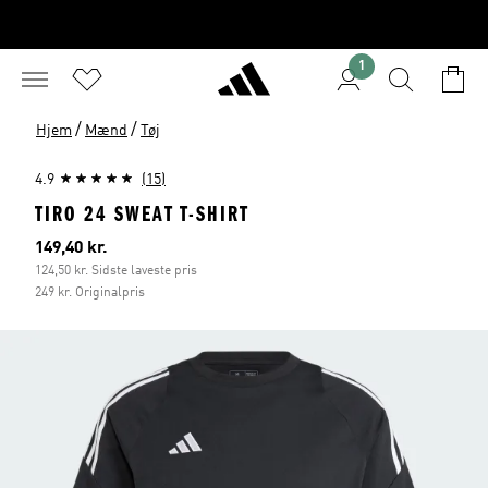
1
/
/
Hjem
Mænd
Tøj
4.9
(15)
TIRO 24 SWEAT T-SHIRT
Nuværende pris
149,40 kr.
124,50 kr. Sidste laveste pris
249 kr. Originalpris