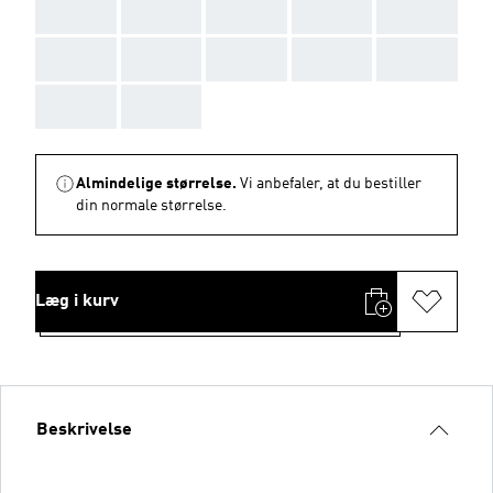
AAA
AAA
AAA
AAA
AAA
AAA
AAA
AAA
AAA
AAA
AAA
AAA
Almindelige størrelse.
Vi anbefaler, at du bestiller
din normale størrelse.
Læg i kurv
Beskrivelse