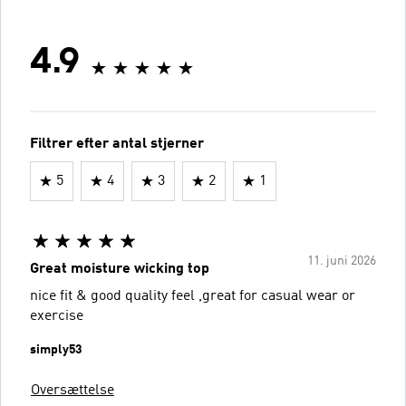
4.9
Filtrer efter antal stjerner
5
4
3
2
1
11. juni 2026
Great moisture wicking top
nice fit & good quality feel ,great for casual wear or
exercise
simply53
Oversættelse