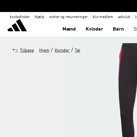
butiksfinder
Hjælp
ordrer og returneringer
bliv medlem
adiclub
l
Mænd
Kvinder
Børn
S
/
/
Tilbage
Hjem
Kvinder
Tøj