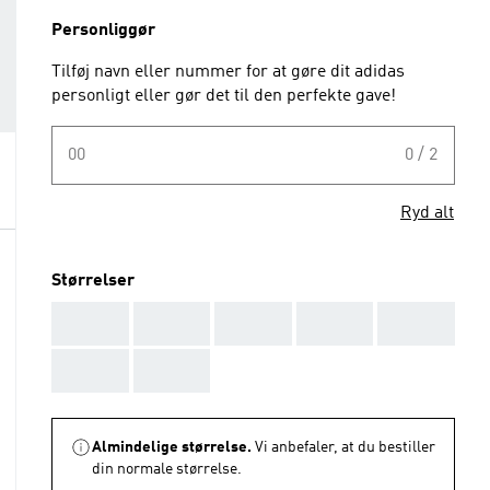
Personliggør
Tilføj navn eller nummer for at gøre dit adidas
personligt eller gør det til den perfekte gave!
00
0 / 2
Ryd alt
Størrelser
AAA
AAA
AAA
AAA
AAA
AAA
AAA
Almindelige størrelse.
Vi anbefaler, at du bestiller
din normale størrelse.