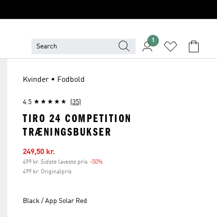
1
Kvinder • Fodbold
4.5
(35)
TIRO 24 COMPETITION
TRÆNINGSBUKSER
Udsalgspris
249,50 kr.
499 kr. Sidste laveste pris
-50%
Rabat
499 kr. Originalpris
Black / App Solar Red