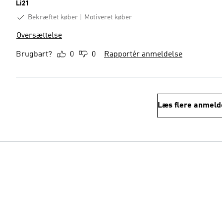
Li21
Bekræftet køber
Motiveret køber
Oversættelse
Brugbart?
0
0
Rapportér anmeldelse
Læs flere anmeld