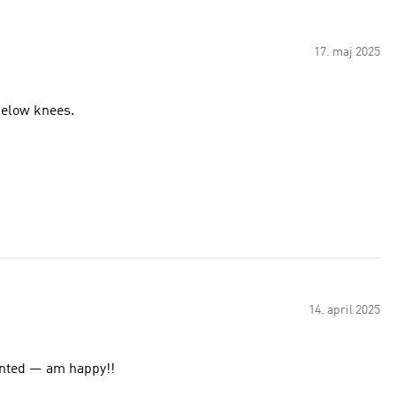
17. maj 2025
 below knees.
14. april 2025
it!! Exactly what I wanted — am happy!!