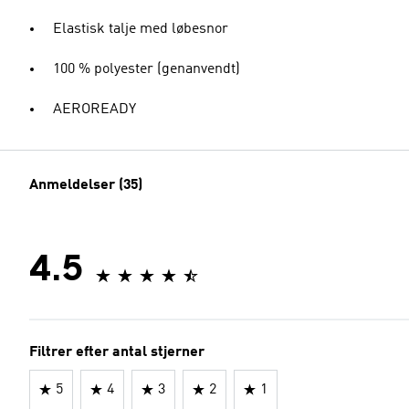
Elastisk talje med løbesnor
100 % polyester (genanvendt)
AEROREADY
Anmeldelser (35)
4.5
Filtrer efter antal stjerner
5
4
3
2
1