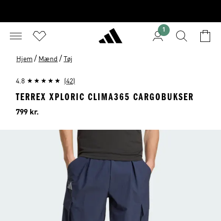
1
/
/
Hjem
Mænd
Tøj
4.8
(42)
TERREX XPLORIC CLIMA365 CARGOBUKSER
Pris
799 kr.