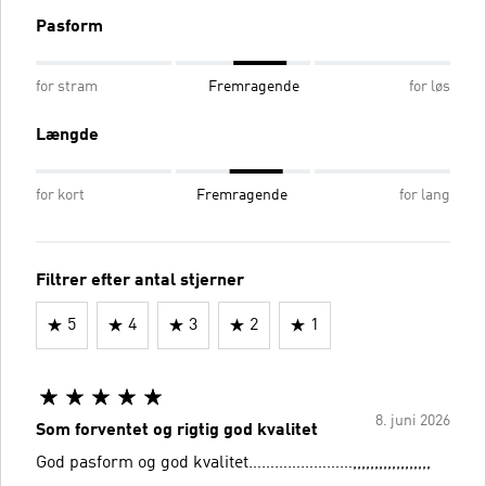
Pasform
for stram
Fremragende
for løs
Længde
for kort
Fremragende
for lang
Filtrer efter antal stjerner
5
4
3
2
1
8. juni 2026
Som forventet og rigtig god kvalitet
God pasform og god kvalitet……………………,,,,,,,,,,,,,,,,,,