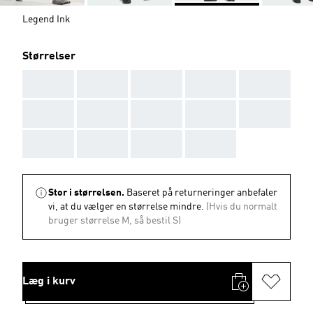
Legend Ink
Størrelser
AAA
AAA
AAA
AAA
AAA
AAA
AAA
AAA
AAA
AAA
AAA
AAA
AAA
AAA
Stor i størrelsen.
Baseret på returneringer anbefaler
vi, at du vælger en størrelse mindre.
(Hvis du normalt
bruger størrelse M, så bestil S)
Læg i kurv