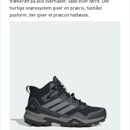
trækkraft på alle overflader, våde eller tørre. Det
hurtige snøresystem giver en præcis, fastlåst
pasform, der giver et præcist fodfæste.