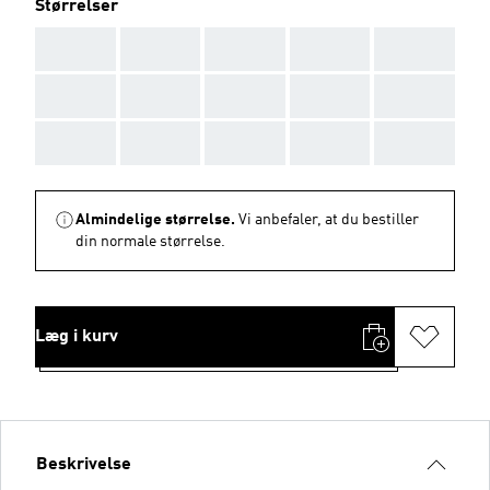
Størrelser
AAA
AAA
AAA
AAA
AAA
AAA
AAA
AAA
AAA
AAA
AAA
AAA
AAA
AAA
AAA
Almindelige størrelse.
Vi anbefaler, at du bestiller
din normale størrelse.
Læg i kurv
Beskrivelse