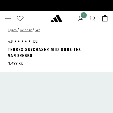
1
/
/
Hjem
Kvinder
Sko
4.8
(33)
TERREX SKYCHASER MID GORE-TEX
VANDRESKO
Pris
1.499 kr.