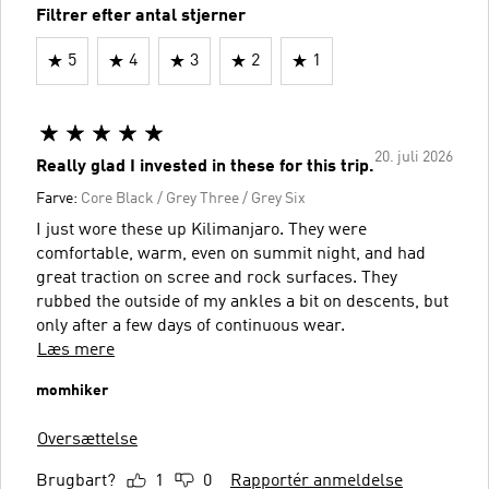
Filtrer efter antal stjerner
5
4
3
2
1
20. juli 2026
Really glad I invested in these for this trip.
Farve:
Core Black / Grey Three / Grey Six
I just wore these up Kilimanjaro. They were
comfortable, warm, even on summit night, and had
great traction on scree and rock surfaces. They
rubbed the outside of my ankles a bit on descents, but
only after a few days of continuous wear.
Læs mere
momhiker
Oversættelse
Brugbart?
1
0
Rapportér anmeldelse