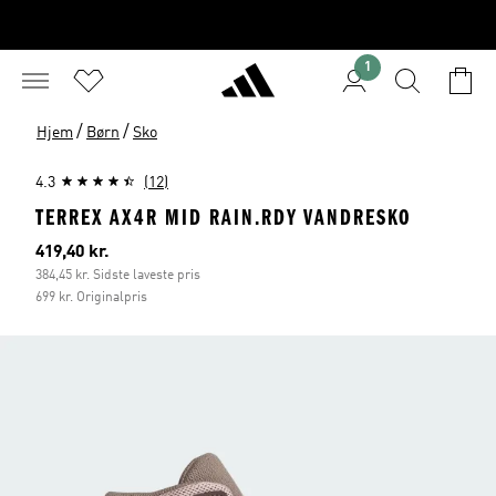
1
/
/
Hjem
Børn
Sko
4.3
(12)
TERREX AX4R MID RAIN.RDY VANDRESKO
Nuværende pris
419,40 kr.
384,45 kr. Sidste laveste pris
699 kr. Originalpris