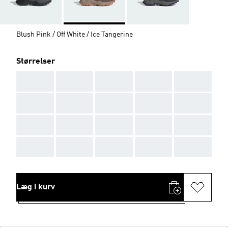
Blush Pink / Off White / Ice Tangerine
Størrelser
AAA
AAA
AAA
AAA
AAA
AAA
AAA
AAA
AAA
AAA
AAA
AAA
AAA
AAA
AAA
AAA
AAA
AAA
AAA
AAA
Læg i kurv