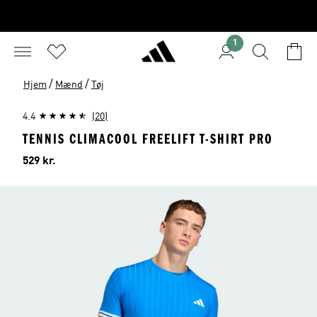
1
/
/
Hjem
Mænd
Tøj
4.4
(20)
TENNIS CLIMACOOL FREELIFT T-SHIRT PRO
Pris
529 kr.