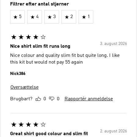
Filtrer efter antal stjerner
5
4
3
2
1
3. august 2026
Nice shirt slim fit runs long
Nice colour and quality slim fit but quite long. I like
this kit but would not pay 55 again
Nick386
Oversættelse
Brugbart?
0
0
Rapportér anmeldelse
2. august 2026
Great shirt good colour and slim fit