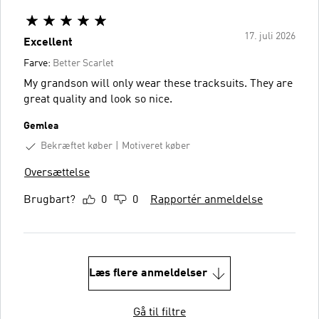
17. juli 2026
Excellent
Farve:
Better Scarlet
My grandson will only wear these tracksuits. They are
great quality and look so nice.
Gemlea
Bekræftet køber
Motiveret køber
Oversættelse
Brugbart?
0
0
Rapportér anmeldelse
Læs flere anmeldelser
Gå til filtre