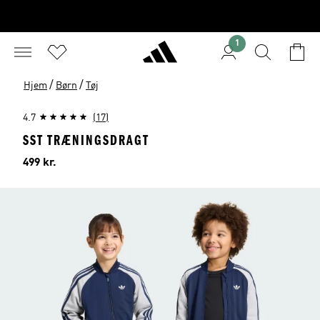
1
/
/
Hjem
Børn
Tøj
4.7
(17)
SST TRÆNINGSDRAGT
Pris
499 kr.