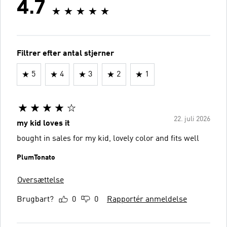
4.7
Filtrer efter antal stjerner
5
4
3
2
1
22. juli 2026
my kid loves it
bought in sales for my kid, lovely color and fits well
PlumTonato
Oversættelse
Brugbart?
0
0
Rapportér anmeldelse