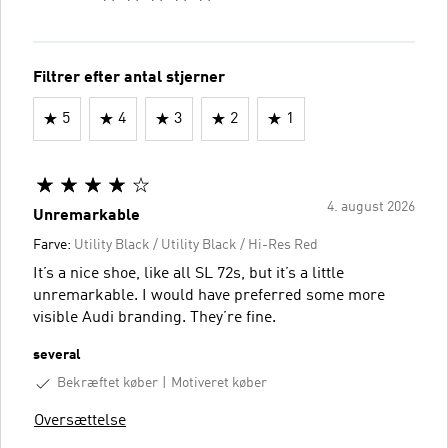
Filtrer efter antal stjerner
5
4
3
2
1
4. august 2026
Unremarkable
Farve:
Utility Black / Utility Black / Hi-Res Red
It’s a nice shoe, like all SL 72s, but it’s a little
unremarkable. I would have preferred some more
visible Audi branding. They’re fine.
several
Bekræftet køber
Motiveret køber
Oversættelse