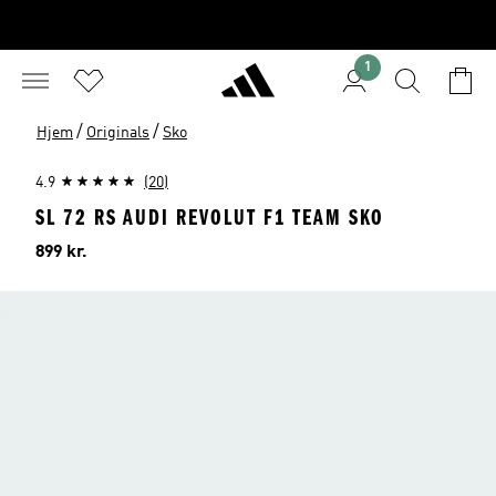
1
/
/
Hjem
Originals
Sko
4.9
(20)
SL 72 RS AUDI REVOLUT F1 TEAM SKO
Pris
899 kr.