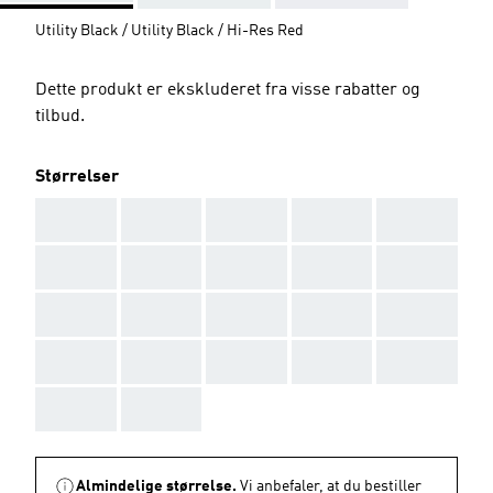
Utility Black / Utility Black / Hi-Res Red
Dette produkt er ekskluderet fra visse rabatter og
tilbud.
Størrelser
AAA
AAA
AAA
AAA
AAA
AAA
AAA
AAA
AAA
AAA
AAA
AAA
AAA
AAA
AAA
AAA
AAA
AAA
AAA
AAA
AAA
AAA
Almindelige størrelse.
Vi anbefaler, at du bestiller