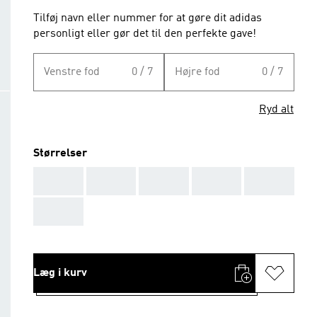
Tilføj navn eller nummer for at gøre dit adidas
personligt eller gør det til den perfekte gave!
Venstre fod
0 / 7
Højre fod
0 / 7
Ryd alt
Størrelser
AAA
AAA
AAA
AAA
AAA
AAA
Læg i kurv