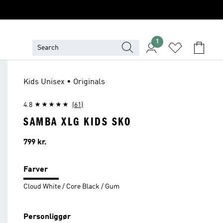
1
Kids Unisex • Originals
4.8
(61)
SAMBA XLG KIDS SKO
Pris
799 kr.
Farver
Cloud White / Core Black / Gum
Personliggør