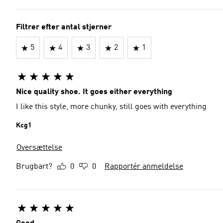
Filtrer efter antal stjerner
5
4
3
2
1
Nice quality shoe. It goes either everything
I like this style, more chunky, still goes with everything
Kcg1
Oversættelse
Brugbart?
0
0
Rapportér anmeldelse