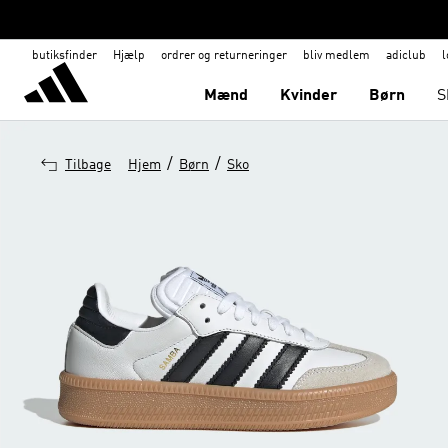
butiksfinder
Hjælp
ordrer og returneringer
bliv medlem
adiclub
l
Mænd
Kvinder
Børn
S
/
/
Tilbage
Hjem
Børn
Sko