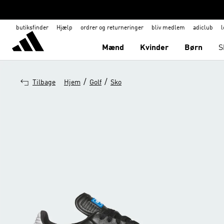
butiksfinder
Hjælp
ordrer og returneringer
bliv medlem
adiclub
l
Mænd
Kvinder
Børn
S
/
/
Tilbage
Hjem
Golf
Sko