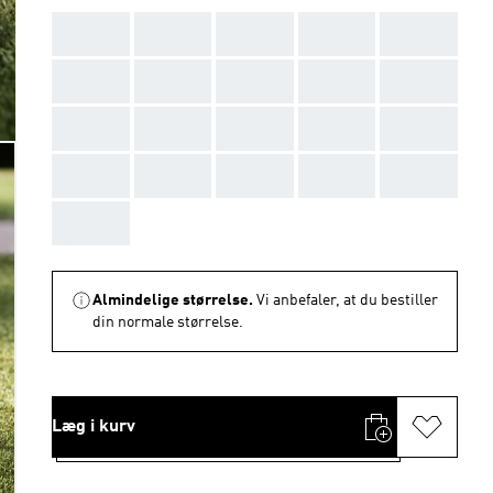
AAA
AAA
AAA
AAA
AAA
AAA
AAA
AAA
AAA
AAA
AAA
AAA
AAA
AAA
AAA
AAA
AAA
AAA
AAA
AAA
AAA
Almindelige størrelse.
Vi anbefaler, at du bestiller
din normale størrelse.
Læg i kurv