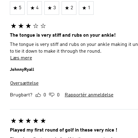
5
4
3
2
1
The tongue is very stiff and rubs on your ankle!
The tongue is very stiff and rubs on your ankle making it un
to tie it down to make it through the round.
Læs mere
JohnnyRyall
Oversættelse
Brugbart?
0
0
Rapportér anmeldelse
Played my first round of golf in these very nice !