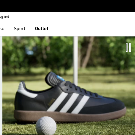
og ind
ko
Sport
Outlet