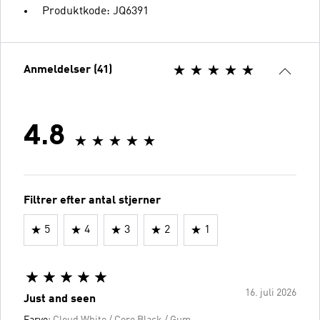
Produktkode: JQ6391
Anmeldelser (41)
4.8
Filtrer efter antal stjerner
5
4
3
2
1
16. juli 2026
Just and seen
Farve:
Cloud White / Core Black / Gum