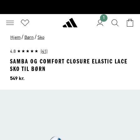
1
/
/
Hjem
Børn
Sko
4.8
(41)
SAMBA OG COMFORT CLOSURE ELASTIC LACE
SKO TIL BØRN
Pris
549 kr.