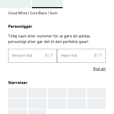
Cloud White / Core Black / Gum
Personliggør
Tilføj navn eller nummer for at gøre dit adidas
personligt eller gør det til den perfekte gave!
Venstre fod
0 / 7
Højre fod
0 / 7
Ryd alt
Størrelser
AAA
AAA
AAA
AAA
AAA
AAA
AAA
AAA
AAA
AAA