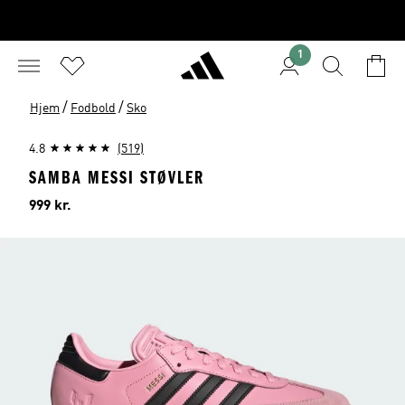
1
/
/
Hjem
Fodbold
Sko
4.8
(519)
SAMBA MESSI STØVLER
Pris
999 kr.