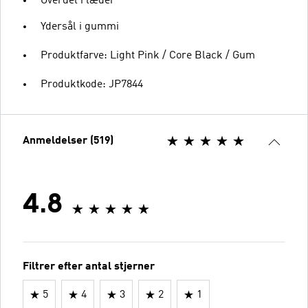
Overdel i læder
Ydersål i gummi
Produktfarve: Light Pink / Core Black / Gum
Produktkode: JP7844
Anmeldelser (519)
4.8
Filtrer efter antal stjerner
5
4
3
2
1