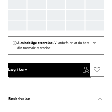
AAA
AAA
AAA
AAA
AAA
AAA
AAA
AAA
AAA
AAA
AAA
AAA
AAA
AAA
AAA
Almindelige størrelse.
Vi anbefaler, at du bestiller
din normale størrelse.
Læg i kurv
Beskrivelse