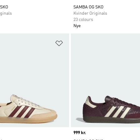
 SKO
SAMBA OG SKO
ginals
Kvinder Originals
23 colours
Nye
ste
Føj til ønskeliste
Price
999 kr.