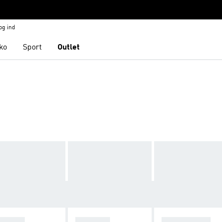
og ind
ko
Sport
Outlet
ZELLE
ADISTAR
STAN SMITH