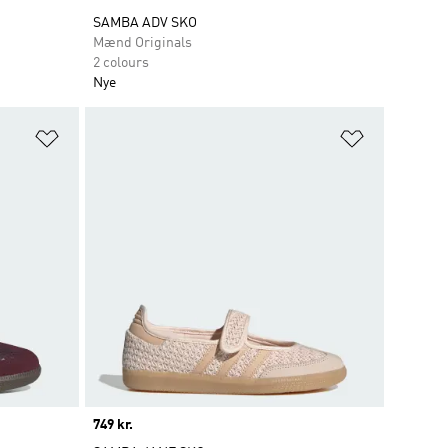
SAMBA ADV SKO
Mænd Originals
2 colours
Nye
Føj til ønskeliste
Føj til ønsk
Price
749 kr.