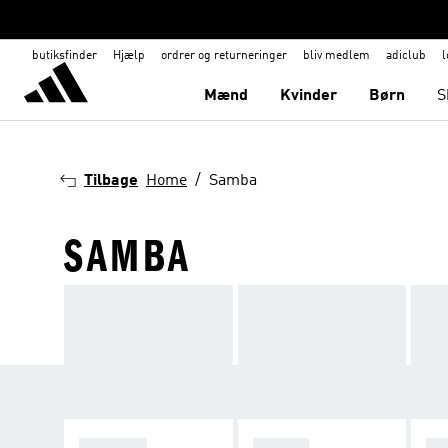
butiksfinder
Hjælp
ordrer og returneringer
bliv medlem
adiclub
l
Mænd
Kvinder
Børn
S
Tilbage
Home
Samba
SAMBA
SPEZIAL
SAMBA
GA