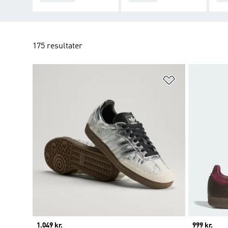
175 resultater
Føj til ønskeli
Price
1.049 kr.
Price
999 kr.