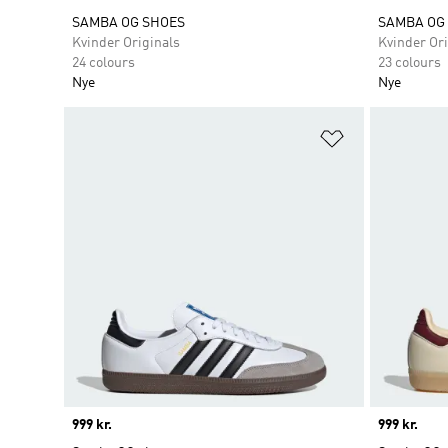
SAMBA OG SHOES
SAMBA OG
Kvinder Originals
Kvinder Ori
24 colours
23 colours
Nye
Nye
Føj til ønskeli
Price
999 kr.
Price
999 kr.