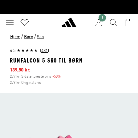
1
/
/
Hjem
Børn
Sko
4.5
(481)
RUNFALCON 5 SKO TIL BØRN
Udsalgspris
139,50 kr.
279 kr. Sidste laveste pris
-50%
Rabat
279 kr. Originalpris