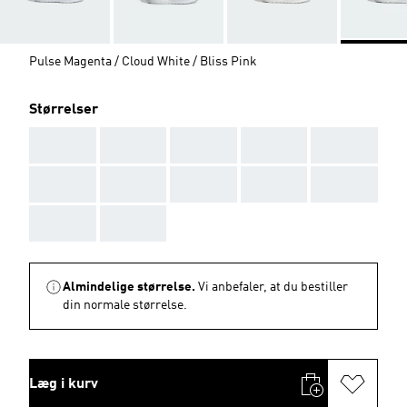
Pulse Magenta / Cloud White / Bliss Pink
Størrelser
AAA
AAA
AAA
AAA
AAA
AAA
AAA
AAA
AAA
AAA
AAA
AAA
Almindelige størrelse.
Vi anbefaler, at du bestiller
din normale størrelse.
Læg i kurv