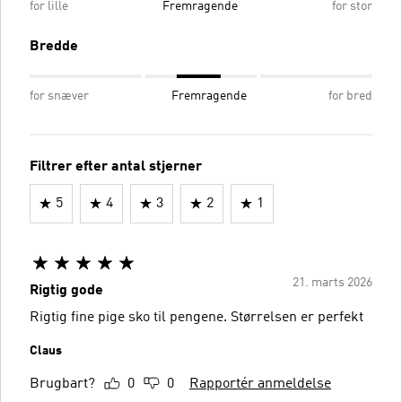
for lille
Fremragende
for stor
Bredde
for snæver
Fremragende
for bred
Filtrer efter antal stjerner
5
4
3
2
1
21. marts 2026
Rigtig gode
Rigtig fine pige sko til pengene. Størrelsen er perfekt
Claus
Brugbart?
0
0
Rapportér anmeldelse