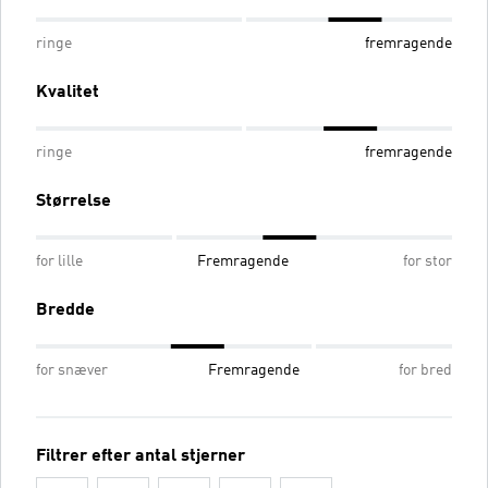
ringe
fremragende
Kvalitet
ringe
fremragende
Størrelse
for lille
Fremragende
for stor
Bredde
for snæver
Fremragende
for bred
Filtrer efter antal stjerner