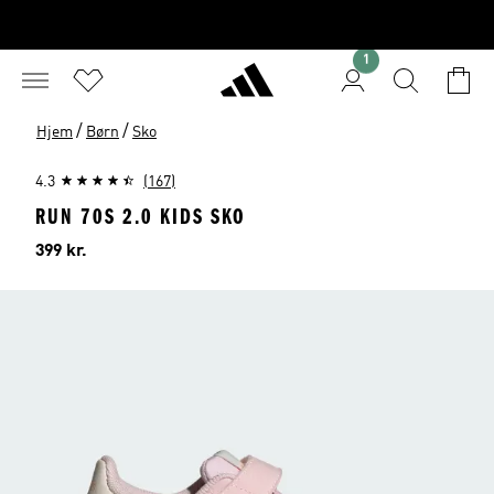
1
/
/
Hjem
Børn
Sko
4.3
(167)
RUN 70S 2.0 KIDS SKO
Pris
399 kr.