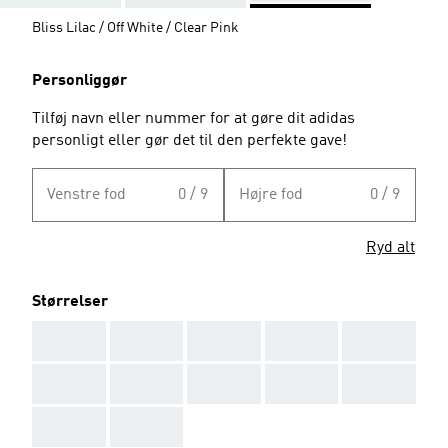
Bliss Lilac / Off White / Clear Pink
Personliggør
Tilføj navn eller nummer for at gøre dit adidas
personligt eller gør det til den perfekte gave!
Venstre fod
0 / 9
Højre fod
0 / 9
Ryd alt
Størrelser
AAA
AAA
AAA
AAA
AAA
AAA
AAA
AAA
AAA
AAA
AAA
AAA