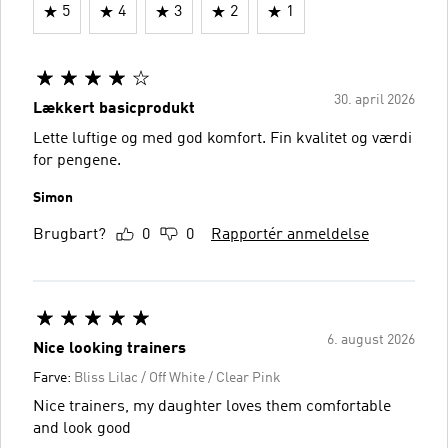
5
4
3
2
1
30. april 2026
Lækkert basicprodukt
Lette luftige og med god komfort. Fin kvalitet og værdi
for pengene.
Simon
Brugbart?
0
0
Rapportér anmeldelse
6. august 2026
Nice looking trainers
Farve:
Bliss Lilac / Off White / Clear Pink
Nice trainers, my daughter loves them comfortable
and look good