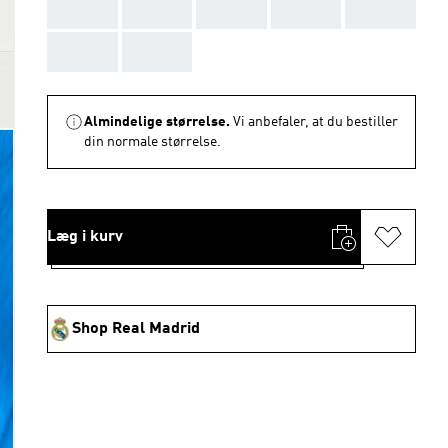
AAA
AAA
AAA
AAA
AAA
AAA
AAA
Almindelige størrelse.
Vi anbefaler, at du bestiller
din normale størrelse.
Læg i kurv
Shop Real Madrid