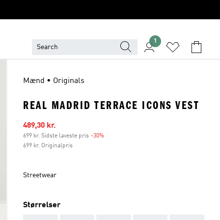
1
Mænd • Originals
REAL MADRID TERRACE ICONS VEST
Udsalgspris
489,30 kr.
699 kr. Sidste laveste pris
-30%
Rabat
699 kr. Originalpris
Streetwear
Størrelser