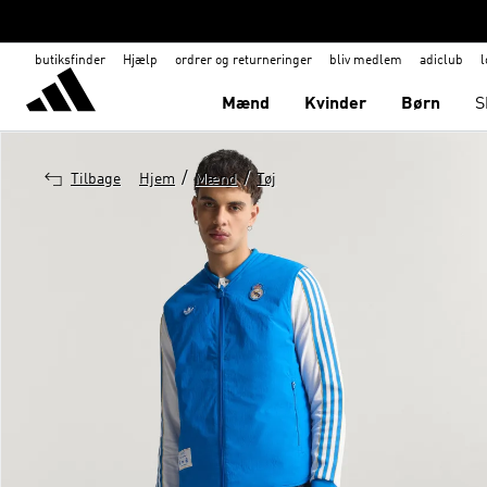
butiksfinder
Hjælp
ordrer og returneringer
bliv medlem
adiclub
l
Mænd
Kvinder
Børn
S
/
/
Tilbage
Hjem
Mænd
Tøj