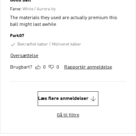
Good ball
Farve:
White / Aurora Ivy
The materials they used are actually premium this
ball might last awhile
ParkG7
Bekræftet køber
Motiveret køber
Oversættelse
Brugbart?
0
0
Rapportér anmeldelse
Læs flere anmeldelser
Gå til filtre