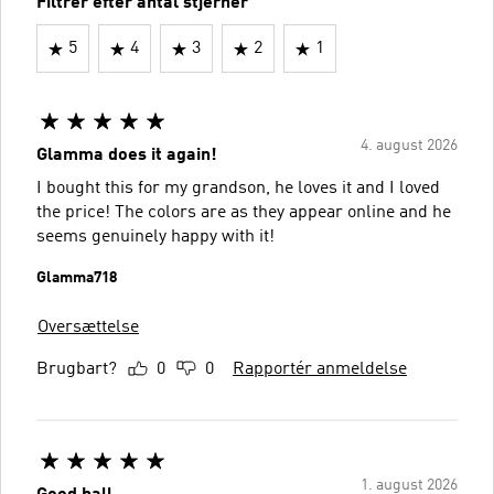
Filtrer efter antal stjerner
5
4
3
2
1
4. august 2026
Glamma does it again!
I bought this for my grandson, he loves it and I loved
the price! The colors are as they appear online and he
seems genuinely happy with it!
Glamma718
Oversættelse
Brugbart?
0
0
Rapportér anmeldelse
1. august 2026