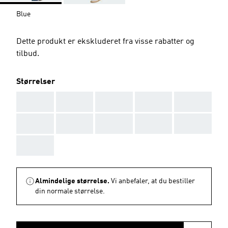
Blue
Dette produkt er ekskluderet fra visse rabatter og
tilbud.
Størrelser
AAA
AAA
AAA
AAA
AAA
AAA
AAA
AAA
AAA
AAA
AAA
Almindelige størrelse.
Vi anbefaler, at du bestiller
din normale størrelse.