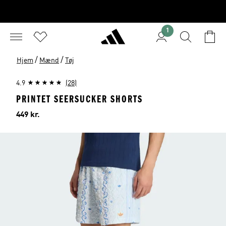
1
/
/
Hjem
Mænd
Tøj
4.9
(28)
PRINTET SEERSUCKER SHORTS
Pris
449 kr.