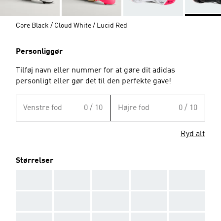
Core Black / Cloud White / Lucid Red
Personliggør
Tilføj navn eller nummer for at gøre dit adidas
personligt eller gør det til den perfekte gave!
Venstre fod
0 / 10
Højre fod
0 / 10
Ryd alt
Størrelser
AAA
AAA
AAA
AAA
AAA
AAA
AAA
AAA
AAA
AAA