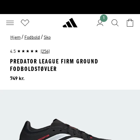
1
/
/
Hjem
Fodbold
Sko
4.5
(256)
PREDATOR LEAGUE FIRM GROUND
FODBOLDSTØVLER
Pris
749 kr.