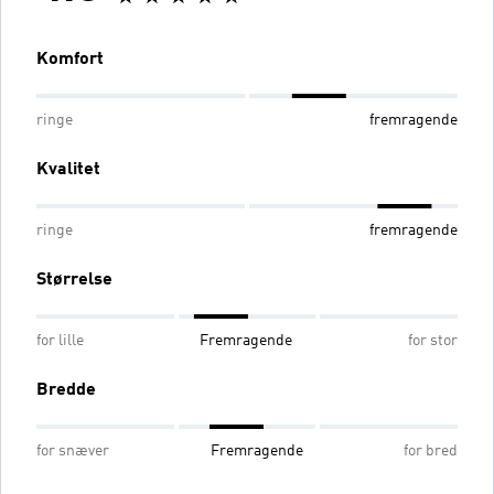
Komfort
ringe
fremragende
Kvalitet
ringe
fremragende
Størrelse
for lille
Fremragende
for stor
Bredde
for snæver
Fremragende
for bred