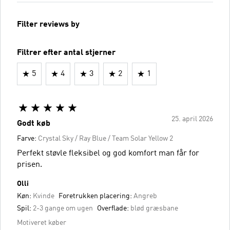
Filter reviews by
Filtrer efter antal stjerner
5
4
3
2
1
25. april 2026
Godt køb
Farve:
Crystal Sky / Ray Blue / Team Solar Yellow 2
Perfekt støvle fleksibel og god komfort man får for
prisen.
Olli
Køn:
Kvinde
Foretrukken placering:
Angreb
Spil:
2-3 gange om ugen
Overflade:
blød græsbane
Motiveret køber