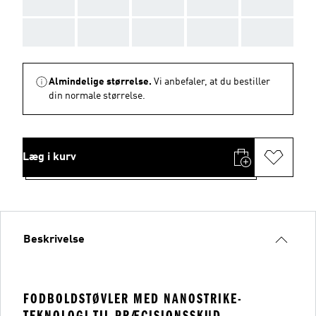
AAA
AAA
AAA
AAA
AAA
AAA
AAA
AAA
AAA
AAA
Almindelige størrelse.
Vi anbefaler, at du bestiller
din normale størrelse.
Læg i kurv
Beskrivelse
FODBOLDSTØVLER MED NANOSTRIKE-
TEKNOLOGI TIL PRÆCISIONSSKUD.