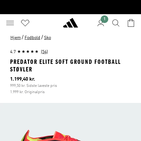
1
/
/
Hjem
Fodbold
Sko
4.7
(54)
PREDATOR ELITE SOFT GROUND FOOTBALL
STØVLER
Nuværende pris
1.199,40 kr.
999,50 kr. Sidste laveste pris
1.999 kr. Originalpris