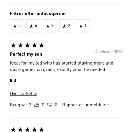
Filtrer efter antal stjerner
5
4
3
2
1
24. februar 2026
Perfect my son
Ideal for my lad who has started playing more and
more games on grass, exactly what he needed!
Bill
Oversættelse
Brugbart?
0
0
Rapportér anmeldelse