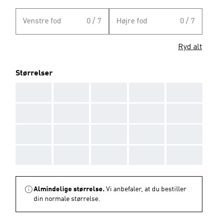
Venstre fod
0 / 7
Højre fod
0 / 7
Ryd alt
Størrelser
AAA
AAA
AAA
AAA
AAA
AAA
AAA
AAA
AAA
AAA
AAA
AAA
AAA
AAA
AAA
AAA
AAA
AAA
AAA
AAA
Almindelige størrelse.
Vi anbefaler, at du bestiller
din normale størrelse.