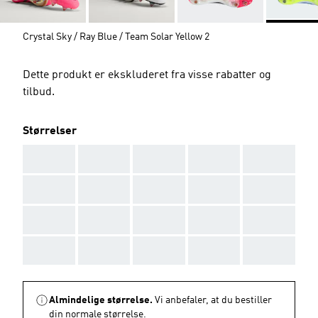
Crystal Sky / Ray Blue / Team Solar Yellow 2
Dette produkt er ekskluderet fra visse rabatter og
tilbud.
Størrelser
AAA
AAA
AAA
AAA
AAA
AAA
AAA
AAA
AAA
AAA
AAA
AAA
AAA
AAA
AAA
AAA
AAA
AAA
AAA
AAA
Almindelige størrelse.
Vi anbefaler, at du bestiller
din normale størrelse.