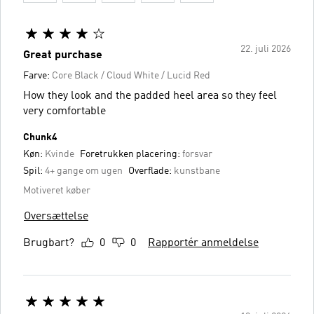
22. juli 2026
Great purchase
Farve:
Core Black / Cloud White / Lucid Red
How they look and the padded heel area so they feel
very comfortable
Chunk4
Køn:
Kvinde
Foretrukken placering:
forsvar
Spil:
4+ gange om ugen
Overflade:
kunstbane
Motiveret køber
Oversættelse
Brugbart?
0
0
Rapportér anmeldelse