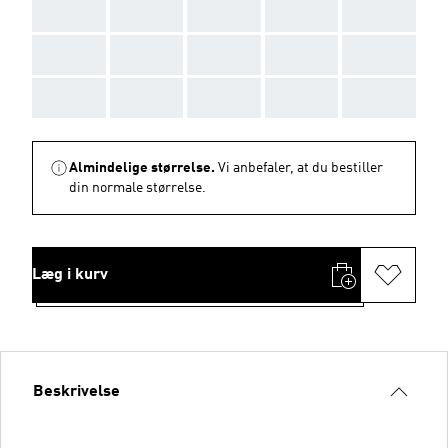
AAA
AAA
AAA
AAA
AAA
AAA
AAA
AAA
AAA
AAA
AAA
AAA
AAA
AAA
AAA
Almindelige størrelse.
Vi anbefaler, at du bestiller
din normale størrelse.
Læg i kurv
Beskrivelse