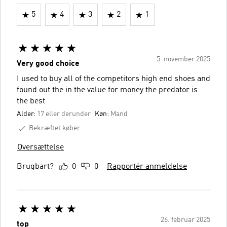
5
4
3
2
1
5. november 2025
Very good choice
I used to buy all of the competitors high end shoes and
found out the in the value for money the predator is
the best
Alder:
17 eller derunder
Køn:
Mand
Bekræftet køber
Oversættelse
Brugbart?
0
0
Rapportér anmeldelse
26. februar 2025
top