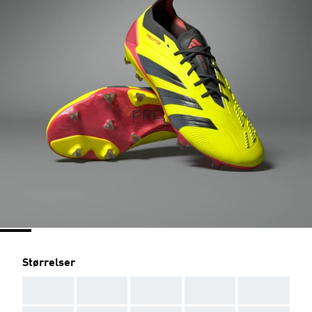
Størrelser
AAA
AAA
AAA
AAA
AAA