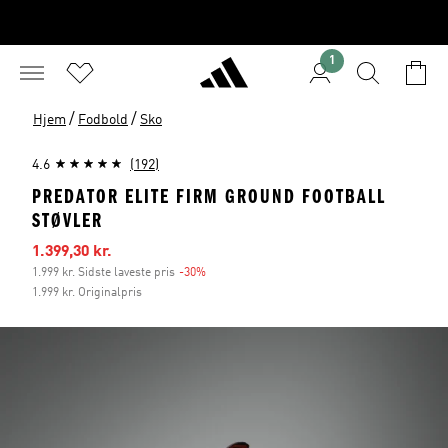
1
/
/
Hjem
Fodbold
Sko
4.6
(192)
PREDATOR ELITE FIRM GROUND FOOTBALL
STØVLER
Udsalgspris
1.399,30 kr.
1.999 kr. Sidste laveste pris
-30%
Rabat
1.999 kr. Originalpris