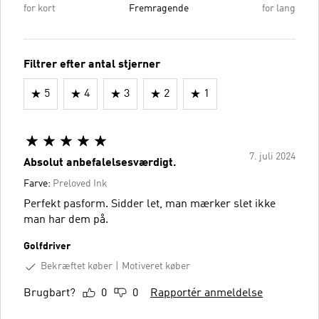
for kort
Fremragende
for lang
Filtrer efter antal stjerner
5
4
3
2
1
7. juli 2024
Absolut anbefalelsesværdigt.
Farve:
Preloved Ink
Perfekt pasform. Sidder let, man mærker slet ikke
man har dem på.
Golfdriver
Bekræftet køber
Motiveret køber
Brugbart?
0
0
Rapportér anmeldelse