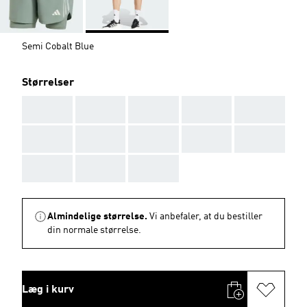
Semi Cobalt Blue
Størrelser
AAA
AAA
AAA
AAA
AAA
AAA
AAA
AAA
AAA
AAA
AAA
AAA
AAA
Almindelige størrelse.
Vi anbefaler, at du bestiller
din normale størrelse.
Læg i kurv