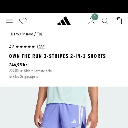
1
/
/
Hjem
Mænd
Tøj
4.8
(236)
OWN THE RUN 3-STRIPES 2-IN-1 SHORTS
Nuværende pris
246,95 kr.
224,50 kr. Sidste laveste pris
449 kr. Originalpris