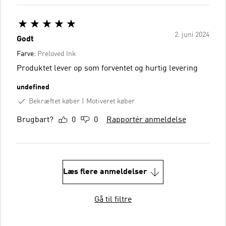
2. juni 2024
Godt
Farve:
Preloved Ink
Produktet lever op som forventet og hurtig levering
undefined
Bekræftet køber
Motiveret køber
Brugbart?
0
0
Rapportér anmeldelse
Læs flere anmeldelser
Gå til filtre