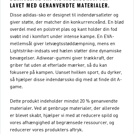
LAVET MED GENANVENDTE MATERIALER.
Disse adidas-sko er designet til indendørsatleter og
giver støtte, der matcher din konkurrenceånd. En blød
overdel med en polstret pløs og kant holder din fod
svøbt ind i komfort under intense kampe. En EVA-
mellemsål giver letvægtsstøddæmpning, mens en
Lightstrike-indsats ved hælen støtter dine dynamiske
bevægelser. Adiwear-gummi giver trækkraft, der
griber fat uden at efterlade mærker, så du kan
fokusere på kampen. Uanset hvilken sport, du dyrker,
så hjælper disse indendørssko dig med at finde dit A-
game.
Dette produkt indeholder mindst 20 % genanvendte
materialer. Ved at genbruge materialer, der allerede
er blevet skabt, hjælper vi med at reducere spild og
vores afhængighed af begrænsede ressourcer, og
reducerer vores produkters aftryk.