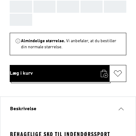
AAA
AAA
AAA
AAA
AAA
AAA
Almindelige størrelse.
Vi anbefaler, at du bestiller
din normale størrelse.
Læg i kurv
Beskrivelse
BEHAGELIGE SKO TIL INDENDØRSSPORT