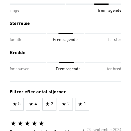
ringe
fremragende
Størrelse
for lille
Fremragende
for stor
Bredde
for snæver
Fremragende
for bred
Filtrer efter antal stjerner
5
4
3
2
1
23. september 2024