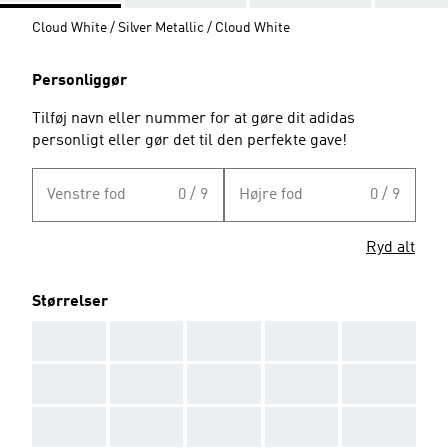
Cloud White / Silver Metallic / Cloud White
Personliggør
Tilføj navn eller nummer for at gøre dit adidas
personligt eller gør det til den perfekte gave!
Venstre fod
0 / 9
Højre fod
0 / 9
Ryd alt
Størrelser
AAA
AAA
AAA
AAA
AAA
AAA
AAA
AAA
AAA
AAA
AAA
AAA
AAA
AAA
AAA