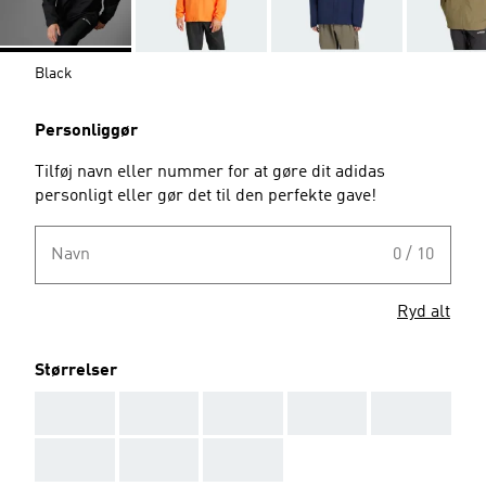
Black
Personliggør
Tilføj navn eller nummer for at gøre dit adidas
personligt eller gør det til den perfekte gave!
Navn
0 / 10
Ryd alt
Størrelser
AAA
AAA
AAA
AAA
AAA
AAA
AAA
AAA