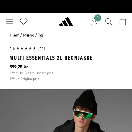
1
/
/
Hjem
Mænd
Tøj
4.6
(44)
MULTI ESSENTIALS 2L REGNJAKKE
Nuværende pris
599,25 kr.
479,40 kr. Sidste laveste pris
799 kr. Originalpris