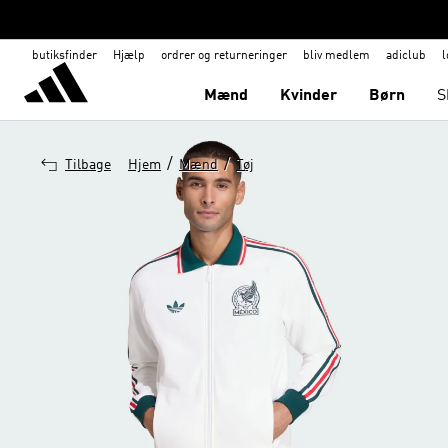
butiksfinder
Hjælp
ordrer og returneringer
bliv medlem
adiclub
l
Mænd
Kvinder
Børn
S
/
/
Tilbage
Hjem
Mænd
Tøj