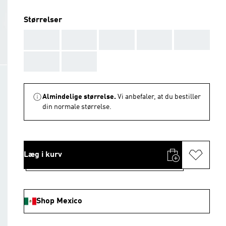
Størrelser
AAA
AAA
AAA
AAA
AAA
AAA
AAA
Almindelige størrelse.
Vi anbefaler, at du bestiller
din normale størrelse.
Læg i kurv
Shop Mexico