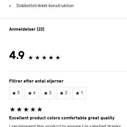
Dobbeltstrikket konstruktion
Anmeldelser (22)
4.9
Filtrer efter antal stjerner
5
4
3
2
1
Excellent product colors comfortable great quality
I recommend this product to anyone I’m satisfied thanks