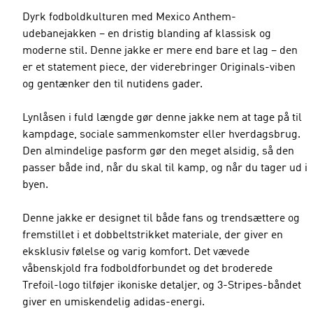
Dyrk fodboldkulturen med Mexico Anthem-
udebanejakken – en dristig blanding af klassisk og
moderne stil. Denne jakke er mere end bare et lag – den
er et statement piece, der viderebringer Originals-viben
og gentænker den til nutidens gader.
Lynlåsen i fuld længde gør denne jakke nem at tage på til
kampdage, sociale sammenkomster eller hverdagsbrug.
Den almindelige pasform gør den meget alsidig, så den
passer både ind, når du skal til kamp, og når du tager ud i
byen.
Denne jakke er designet til både fans og trendsættere og
fremstillet i et dobbeltstrikket materiale, der giver en
eksklusiv følelse og varig komfort. Det vævede
våbenskjold fra fodboldforbundet og det broderede
Trefoil-logo tilføjer ikoniske detaljer, og 3-Stripes-båndet
giver en umiskendelig adidas-energi.