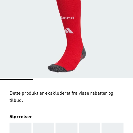
Dette produkt er ekskluderet fra visse rabatter og
tilbud.
Størrelser
AAA
AAA
AAA
AAA
AAA