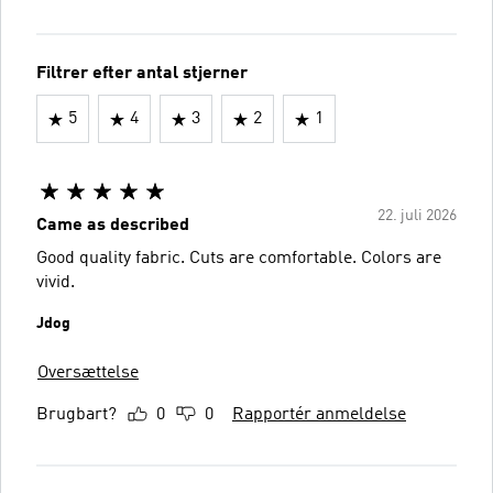
Filtrer efter antal stjerner
5
4
3
2
1
22. juli 2026
Came as described
Good quality fabric. Cuts are comfortable. Colors are
vivid.
Jdog
Oversættelse
Brugbart?
0
0
Rapportér anmeldelse